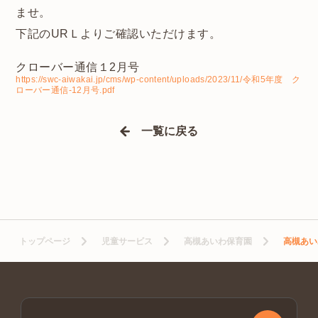
ませ。
下記のURＬよりご確認いただけます。
クローバー通信１2月号
https://swc-aiwakai.jp/cms/wp-content/uploads/2023/11/令和5年度 ク
ローバー通信-12月号.pdf
一覧に戻る
トップページ
児童サービス
高槻あいわ保育園
高槻あい