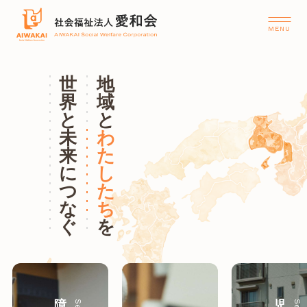
世
地
界
域
と
と
未
わ
来
た
に
し
つ
た
な
ち
ぐ
を
障
児