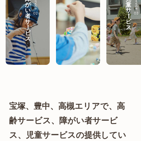
Service
Service
が
童
い
サ
02
03
者
ー
サ
ビ
ス
ー
ビ
ス
宝塚、豊中、
高槻エリアで、
高
齢サービス、
障がい者サービ
ス、
児童サービスの提供してい