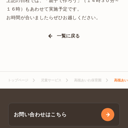
上記の日程では、「親子で作ろう」（１４時３０分～
１６時）もあわせて実施予定です。
お時間が合いましたらぜひお越しください。
一覧に戻る
トップページ
児童サービス
高槻あいわ保育園
高槻あい
お問い合わせはこちら